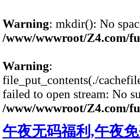
Warning
: mkdir(): No spac
/www/wwwroot/Z4.com/fu
Warning
:
file_put_contents(./cachef
failed to open stream: No su
/www/wwwroot/Z4.com/fu
午夜无码福利,午夜免