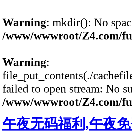
Warning
: mkdir(): No spac
/www/wwwroot/Z4.com/fu
Warning
:
file_put_contents(./cachef
failed to open stream: No su
/www/wwwroot/Z4.com/fu
午夜无码福利,午夜免