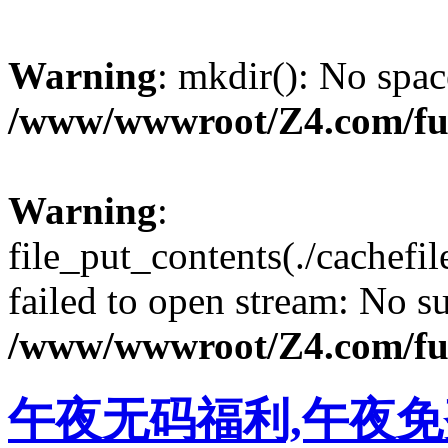
Warning
: mkdir(): No spac
/www/wwwroot/Z4.com/fu
Warning
:
file_put_contents(./cachef
failed to open stream: No su
/www/wwwroot/Z4.com/fu
午夜无码福利,午夜免